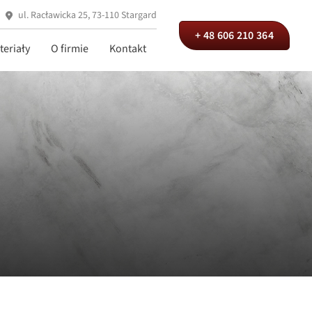
ul. Racławicka 25, 73-110 Stargard
+ 48 606 210 364
teriały
O firmie
Kontakt