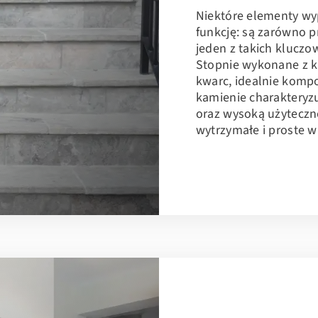
Niektóre elementy w
funkcję: są zarówno p
jeden z takich kluczo
Stopnie wykonane z ka
kwarc, idealnie kompo
kamienie charakteryz
oraz wysoką użyteczno
wytrzymałe i proste w