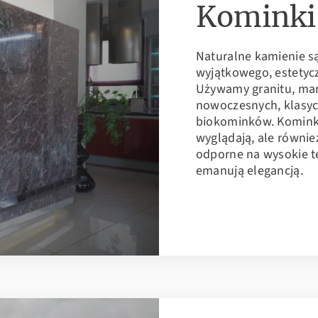
Kominki
Naturalne kamienie s
wyjątkowego, estety
Używamy granitu, ma
nowoczesnych, klasyc
biokominków. Kominki 
wyglądają, ale równie
odporne na wysokie te
emanują elegancją.