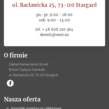
ul. Racławicka 25, 73-110 Stargard
pn.-pt. 9:00 - 18:00
sob. 9:00 - 14:00
tel. + 48 606 210 364
dorwit@onet.eu
O firmie
Zakład Kamieniarski Dorwit
Witold Tadeusz Hamkało
ul. Racławicka 25, 73-110 Stargard
Nasza oferta
Nagrobki pojedyncze i głębinowe